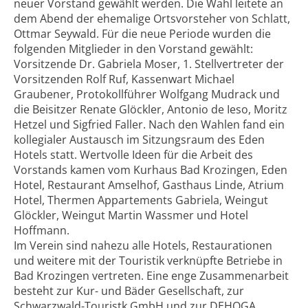
neuer Vorstand gewählt werden. Die Wahl leitete an
dem Abend der ehemalige Ortsvorsteher von Schlatt,
Ottmar Seywald. Für die neue Periode wurden die
folgenden Mitglieder in den Vorstand gewählt:
Vorsitzende Dr. Gabriela Moser, 1. Stellvertreter der
Vorsitzenden Rolf Ruf, Kassenwart Michael
Graubener, Protokollführer Wolfgang Mudrack und
die Beisitzer Renate Glöckler, Antonio de Ieso, Moritz
Hetzel und Sigfried Faller. Nach den Wahlen fand ein
kollegialer Austausch im Sitzungsraum des Eden
Hotels statt. Wertvolle Ideen für die Arbeit des
Vorstands kamen vom Kurhaus Bad Krozingen, Eden
Hotel, Restaurant Amselhof, Gasthaus Linde, Atrium
Hotel, Thermen Appartements Gabriela, Weingut
Glöckler, Weingut Martin Wassmer und Hotel
Hoffmann.
Im Verein sind nahezu alle Hotels, Restaurationen
und weitere mit der Touristik verknüpfte Betriebe in
Bad Krozingen vertreten. Eine enge Zusammenarbeit
besteht zur Kur- und Bäder Gesellschaft, zur
Schwarzwald-Touristk GmbH und zur DEHOGA.