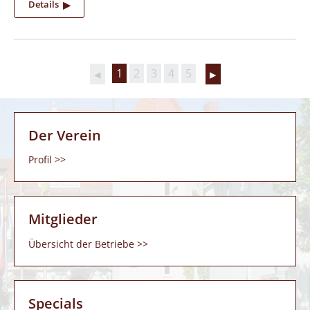
▸
Details
◂
▸
1
2
3
4
5
Der Verein
Profil >>
Mitglieder
Übersicht der Betriebe >>
Specials