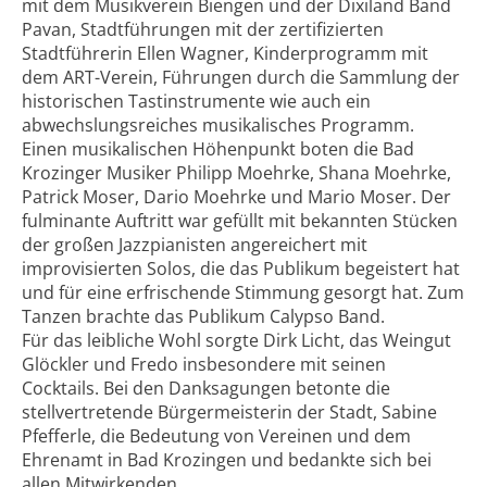
mit dem Musikverein Biengen und der Dixiland Band
Pavan, Stadtführungen mit der zertifizierten
Stadtführerin Ellen Wagner, Kinderprogramm mit
dem ART-Verein, Führungen durch die Sammlung der
historischen Tastinstrumente wie auch ein
abwechslungsreiches musikalisches Programm.
Einen musikalischen Höhenpunkt boten die Bad
Krozinger Musiker Philipp Moehrke, Shana Moehrke,
Patrick Moser, Dario Moehrke und Mario Moser. Der
fulminante Auftritt war gefüllt mit bekannten Stücken
der großen Jazzpianisten angereichert mit
improvisierten Solos, die das Publikum begeistert hat
und für eine erfrischende Stimmung gesorgt hat. Zum
Tanzen brachte das Publikum Calypso Band.
Für das leibliche Wohl sorgte Dirk Licht, das Weingut
Glöckler und Fredo insbesondere mit seinen
Cocktails. Bei den Danksagungen betonte die
stellvertretende Bürgermeisterin der Stadt, Sabine
Pfefferle, die Bedeutung von Vereinen und dem
Ehrenamt in Bad Krozingen und bedankte sich bei
allen Mitwirkenden.