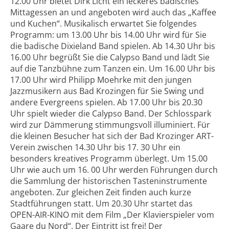
12.00 Uhr bietet Dirk Licht ein leckeres badisches
Mittagessen an und angeboten wird auch das „Kaffee
und Kuchen“. Musikalisch erwartet Sie folgendes
Programm: um 13.00 Uhr bis 14.00 Uhr wird für Sie
die badische Dixieland Band spielen. Ab 14.30 Uhr bis
16.00 Uhr begrüßt Sie die Calypso Band und lädt Sie
auf die Tanzbühne zum Tanzen ein. Um 16.00 Uhr bis
17.00 Uhr wird Philipp Moehrke mit den jungen
Jazzmusikern aus Bad Krozingen für Sie Swing und
andere Evergreens spielen. Ab 17.00 Uhr bis 20.30
Uhr spielt wieder die Calypso Band. Der Schlosspark
wird zur Dämmerung stimmungsvoll illuminiert. Für
die kleinen Besucher hat sich der Bad Krozinger ART-
Verein zwischen 14.30 Uhr bis 17. 30 Uhr ein
besonders kreatives Programm überlegt. Um 15.00
Uhr wie auch um 16. 00 Uhr werden Führungen durch
die Sammlung der historischen Tasteninstrumente
angeboten. Zur gleichen Zeit finden auch kurze
Stadtführungen statt. Um 20.30 Uhr startet das
OPEN-AIR-KINO mit dem Film „Der Klavierspieler vom
Gaare du Nord“. Der Eintritt ist frei! Der