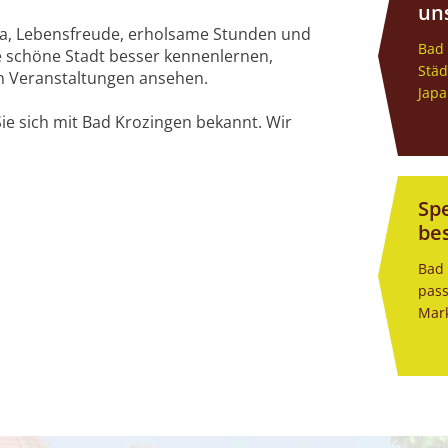
un
ma, Lebensfreude, erholsame Stunden und
Bad 
e schöne Stadt besser kennenlernen,
Städ
n Veranstaltungen ansehen.
Japa
ie sich mit Bad Krozingen bekannt. Wir
Sp
be
Bad 
pass
Mark