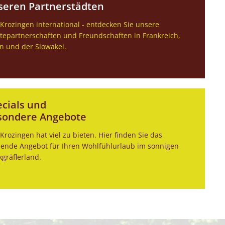
seren Partnerstädten
Krozingen international - entdecken Sie unsere
tepartnerschaften und Freundschaften in Frankreich,
n und der Slowakei.
ecials und
sondere Angebote
Krozingen hat viel zu bieten. Hier finden Sie das
ende Angebot für Ihren Wohlfühlurlaub im sonnigen
gräflerland.